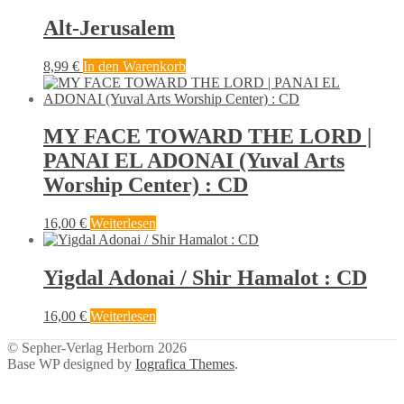
Alt-Jerusalem
8,99
€
In den Warenkorb
MY FACE TOWARD THE LORD |
PANAI EL ADONAI (Yuval Arts
Worship Center) : CD
16,00
€
Weiterlesen
Yigdal Adonai / Shir Hamalot : CD
16,00
€
Weiterlesen
© Sepher-Verlag Herborn 2026
Base WP designed by
Iografica Themes
.