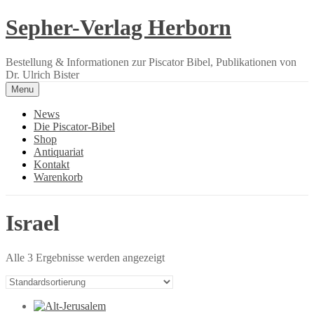
Skip
Sepher-Verlag Herborn
to
content
Bestellung & Informationen zur Piscator Bibel, Publikationen von
Dr. Ulrich Bister
Menu
News
Die Piscator-Bibel
Shop
Antiquariat
Kontakt
Warenkorb
Israel
Alle 3 Ergebnisse werden angezeigt