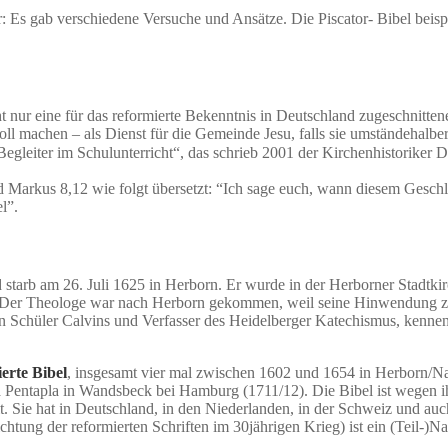
er: Es gab verschiedene Versuche und Ansätze. Die Piscator- Bibel bei
 nur eine für das reformierte Bekenntnis in
Deutschland zugeschnitten
 machen – als Dienst für die Gemeinde Jesu, falls sie umständehalber 
egleiter im Schulunterricht“, das schrieb 2001 der Kirchenhistoriker D
nd Markus 8,12 wie folgt übersetzt: “Ich sage euch, wann diesem Geschl
l”.
tarb am 26. Juli 1625 in Herborn. Er wurde in der Herborner Stadtkir
en. Der Theologe war nach Herborn gekommen, weil seine Hinwendung z
 ein Schüler Calvins und Verfasser des Heidelberger Katechismus, kenne
ierte Bibel
, insgesamt vier mal zwischen 1602 und 1654 in Herborn/Na
a Pentapla in Wandsbeck bei Hamburg (1711/12). Die Bibel ist wegen ihr
t. Sie hat in Deutschland, in den Niederlanden, in der Schweiz und a
tung der reformierten Schriften im 30jährigen Krieg) ist ein (Teil-)Na