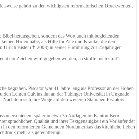
spielsweise gehört zu den wichtigsten reformatorischen Druckwerken,
e Bibel herausgeben, sondern das Wort auch mit begleitenden
keinen Hirten habe, als Hilfe für Alte und Kranke, die den
r. Ulrich Bister (✝ 2008) in seiner Einführung zur 250jährigen
echt ein Zeichen wird gegeben werden, so straffe mich Gott”.
che begraben. Piscator war 41 Jahre lang als Professor an der Hohen
u den Lehren Calvins ihn an der Tübinger Universität in Ungnade
n. Nachdem sich ihre Wege auf den weiteren Stationen Piscators
ssau erschienen, später in etwa 35 Auflagen im Kanton Bern
er sprachlichen Qualität und ihrer Textgenauigkeit ein Vorläufer der
uch in den reformierten Gemeinden Nordamerikas das kirchliche Leben
chdruck mehr als gerechtfertigt.