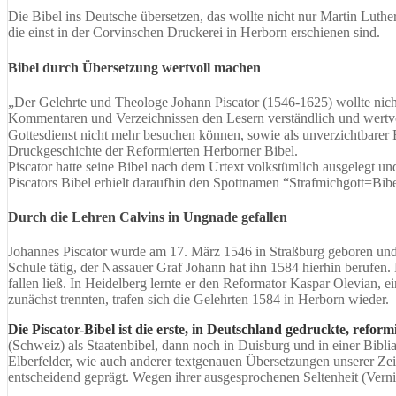
Die Bibel ins Deutsche übersetzen, das wollte nicht nur Martin Luth
die einst in der Corvinschen Druckerei in Herborn erschienen sind.
Bibel durch Übersetzung wertvoll machen
„Der Gelehrte und Theologe Johann Piscator (1546-1625) wollte nicht
Kommentaren und Verzeichnissen den Lesern verständlich und wertvoll
Gottesdienst nicht mehr besuchen können, sowie als unverzichtbarer B
Druckgeschichte der Reformierten Herborner Bibel.
Piscator hatte seine Bibel nach dem Urtext volkstümlich ausgelegt u
Piscators Bibel erhielt daraufhin den Spottnamen “Strafmichgott=Bibe
Durch die Lehren Calvins in Ungnade gefallen
Johannes Piscator wurde am 17. März 1546 in Straßburg geboren und s
Schule tätig, der Nassauer Graf Johann hat ihn 1584 hierhin beruf
fallen ließ. In Heidelberg lernte er den Reformator Kaspar Olevian,
zunächst trennten, trafen sich die Gelehrten 1584 in Herborn wieder.
Die Piscator-Bibel ist die erste, in Deutschland gedruckte, reform
(Schweiz) als Staatenbibel, dann noch in Duisburg und in einer Bibli
Elberfelder, wie auch anderer textgenauen Übersetzungen unserer Zei
entscheidend geprägt. Wegen ihrer ausgesprochenen Seltenheit (Vernich