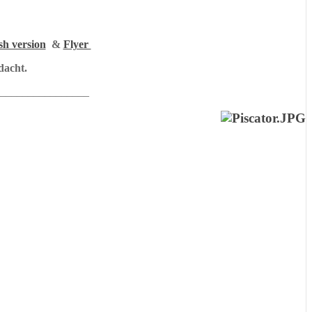
sh version
&
Flyer
dacht.
________________