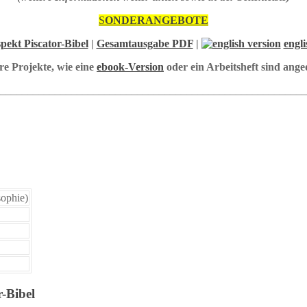
S
ONDERANGEBOTE
pekt Piscator-Bibel
|
Gesamtausgabe PDF
|
engli
re Projekte, wie eine
ebook-Version
oder ein Arbeitsheft sind ange
________________________________________________________
sophie)
r-Bibel