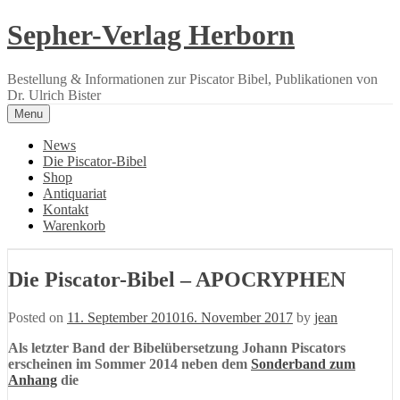
Skip
Sepher-Verlag Herborn
to
content
Bestellung & Informationen zur Piscator Bibel, Publikationen von
Dr. Ulrich Bister
Menu
News
Die Piscator-Bibel
Shop
Antiquariat
Kontakt
Warenkorb
Die Piscator-Bibel – APOCRYPHEN
Posted on
11. September 2010
16. November 2017
by
jean
Als letzter Band der Bibelübersetzung Johann Piscators
erscheinen im Sommer 2014 neben dem
Sonderband zum
Anhang
die